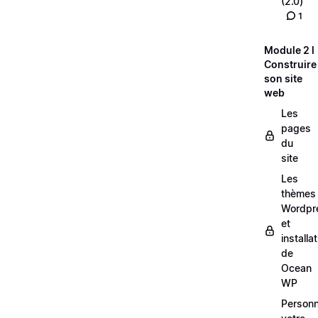
(2.0)
1
Module 2 l
Construire
son site
web
Les
pages
du
site
Les
thèmes
Wordpr
et
installa
de
Ocean
WP
Personn