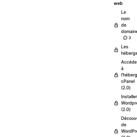
web
Le
nom
de
domain
3
Les
héberg
Accéde
à
l'héber
cPanel
(2.0)
Installer
Wordpr
(2.0)
Découv
de
WordPr