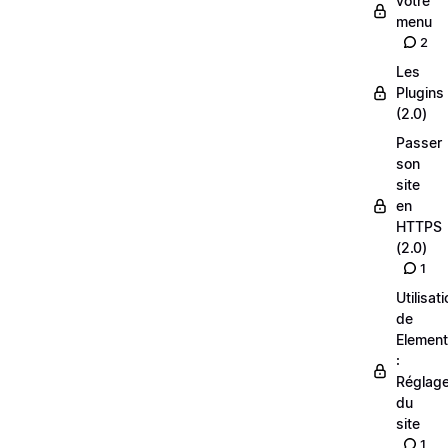
votre
menu
2
Les
Plugins
(2.0)
Passer
son
site
en
HTTPS
(2.0)
1
Utilisat
de
Element
:
Réglag
du
site
1