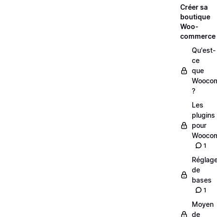
Créer sa
boutique
Woo-
commerce
Qu'est-
ce
que
Wooco
?
Les
plugins
pour
Wooco
1
Réglag
de
bases
1
Moyen
de