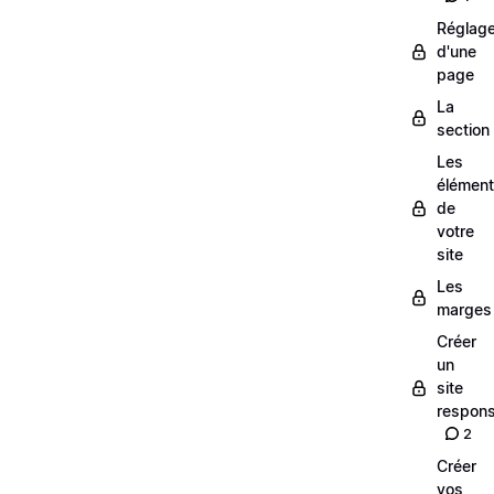
Réglag
d'une
page
La
section
Les
élémen
de
votre
site
Les
marges
Créer
un
site
respons
2
Créer
vos