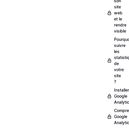
son
site
web
et le
rendre
visible
Pourquo
suivre
les
statisti
de
votre
site
?
Installer
Google
Analyti
Compre
Google
Analyti