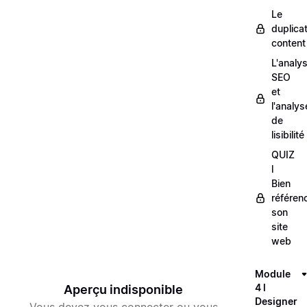
Le
duplica
content
L'analy
SEO
et
l'analys
de
lisibilité
QUIZ
l
Bien
référen
son
site
web
Module
4 l
Aperçu indisponible
Designer
Vous devez vous connecter ou vous