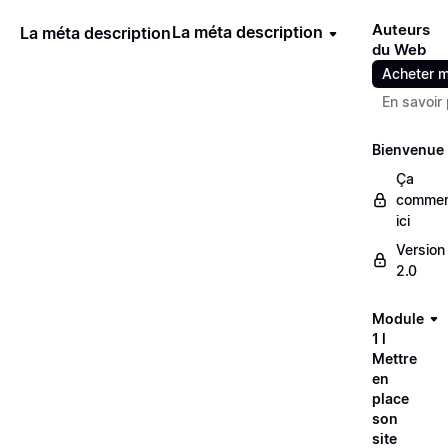
Auteurs
La méta description
La méta description
du Web
Acheter m
En savoir 
Bienvenue
Ça
comme
ici
Version
2.0
Module
1 l
Mettre
en
place
son
site