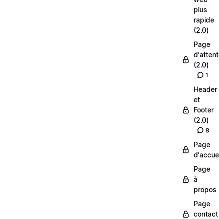
plus
rapide
(2.0)
Page
d'atten
(2.0)
1
Header
et
Footer
(2.0)
8
Page
d'accuei
Page
à
propos
Page
contact