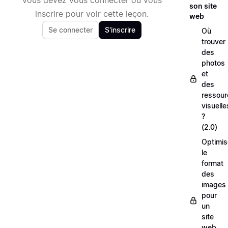
son site
inscrire pour voir cette leçon.
web
Se connecter
S'inscrire
Où
trouver
des
photos
et
des
ressour
visuelle
?
(2.0)
Optimis
le
format
des
images
pour
un
site
web