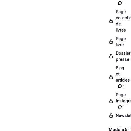
1
Page
collecti
de
livres
Page
livre
Dossier
presse
Blog
et
articles
1
Page
Instag
1
Newslet
Module 5 l