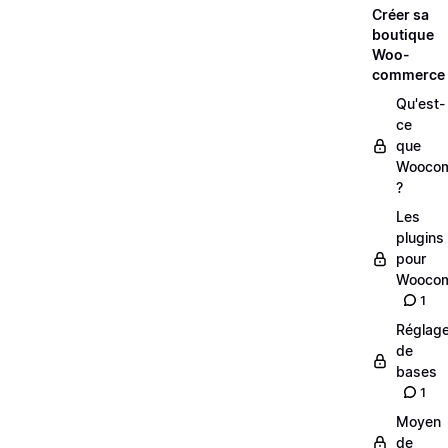
Créer sa
boutique
Woo-
commerce
Qu'est-
ce
que
Wooco
?
Les
plugins
pour
Wooco
1
Réglag
de
bases
1
Moyen
de