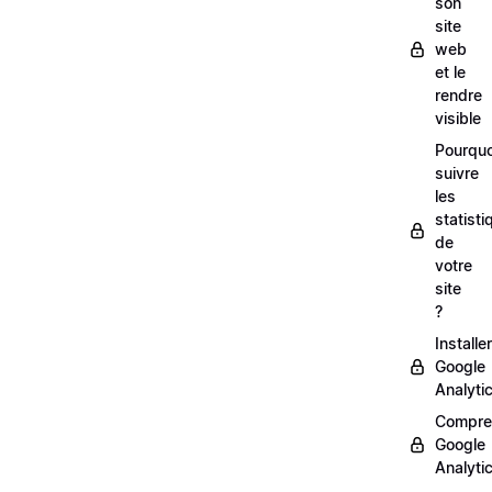
son
site
web
et le
rendre
visible
Pourquo
suivre
les
statisti
de
votre
site
?
Installer
Google
Analyti
Compre
Google
Analyti