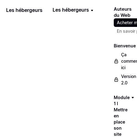
Auteurs
Les hébergeurs
Les hébergeurs
du Web
Acheter m
En savoir 
Bienvenue
Ça
comme
ici
Version
2.0
Module
1 l
Mettre
en
place
son
site