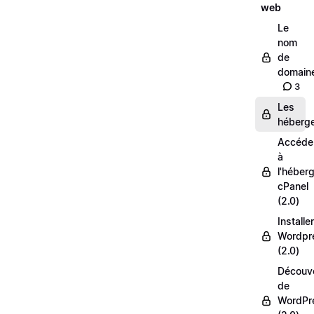
web
Le
nom
de
domain
3
Les
héberg
Accéde
à
l'héber
cPanel
(2.0)
Installer
Wordpr
(2.0)
Découv
de
WordPr