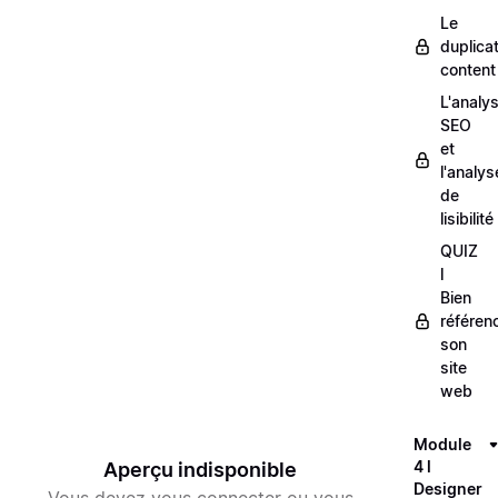
Le
duplica
content
L'analy
SEO
et
l'analys
de
lisibilité
QUIZ
l
Bien
référen
son
site
web
Module
4 l
Aperçu indisponible
Designer
Vous devez vous connecter ou vous