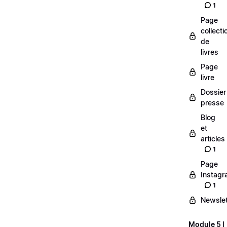
1
Page
collecti
de
livres
Page
livre
Dossier
presse
Blog
et
articles
1
Page
Instag
1
Newslet
Module 5 l