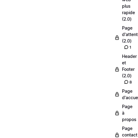
plus
rapide
(2.0)
Page
d'atten
(2.0)
1
Header
et
Footer
(2.0)
8
Page
d'accuei
Page
à
propos
Page
contact