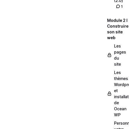
(2.0)
1
Module 2 l
Construire
son site
web
Les
pages
du
site
Les
thèmes
Wordpr
et
installa
de
Ocean
WP
Personn