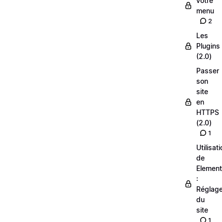
votre
menu
2
Les
Plugins
(2.0)
Passer
son
site
en
HTTPS
(2.0)
1
Utilisat
de
Element
:
Réglag
du
site
1