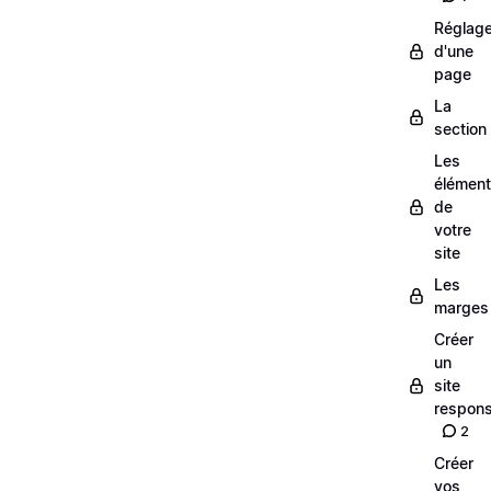
Réglag
d'une
page
La
section
Les
élémen
de
votre
site
Les
marges
Créer
un
site
respons
2
Créer
vos