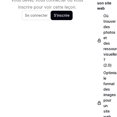
son site
inscrire pour voir cette leçon.
web
Se connecter
S'inscrire
Où
trouver
des
photos
et
des
ressour
visuelle
?
(2.0)
Optimis
le
format
des
images
pour
un
site
web