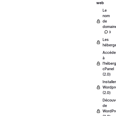
web
Le
nom
de
domain
3
Les
héberg
Accéde
à
l'héber
cPanel
(2.0)
Installer
Wordpr
(2.0)
Découv
de
WordPr