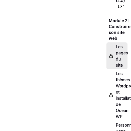
(2.0)
1
Module 2 l
Construire
son site
web
Les
pages
du
site
Les
thèmes
Wordpr
et
installa
de
Ocean
WP
Personn