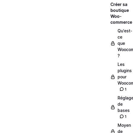
Créer sa
boutique
Woo-
commerce
Qu'est-
ce
que
Wooco
?
Les
plugins
pour
Wooco
1
Réglag
de
bases
1
Moyen
de