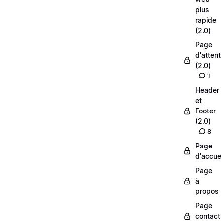
plus
rapide
(2.0)
Page
d'atten
(2.0)
1
Header
et
Footer
(2.0)
8
Page
d'accuei
Page
à
propos
Page
contact