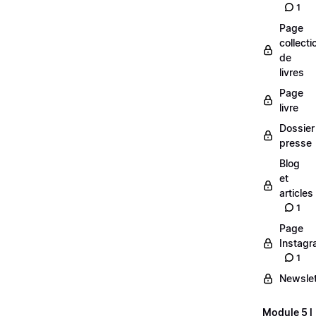
1
Page
collecti
de
livres
Page
livre
Dossier
presse
Blog
et
articles
1
Page
Instag
1
Newslet
Module 5 l