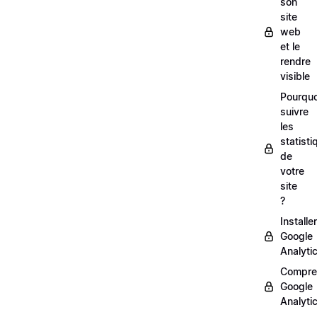
son
site
web
et le
rendre
visible
Pourquo
suivre
les
statisti
de
votre
site
?
Installer
Google
Analyti
Compre
Google
Analyti