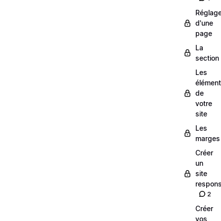
Réglag
d'une
page
La
section
Les
élémen
de
votre
site
Les
marges
Créer
un
site
respons
2
Créer
vos