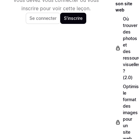
son site
inscrire pour voir cette leçon.
web
Se connecter
S'inscrire
Où
trouver
des
photos
et
des
ressour
visuelle
?
(2.0)
Optimis
le
format
des
images
pour
un
site
web