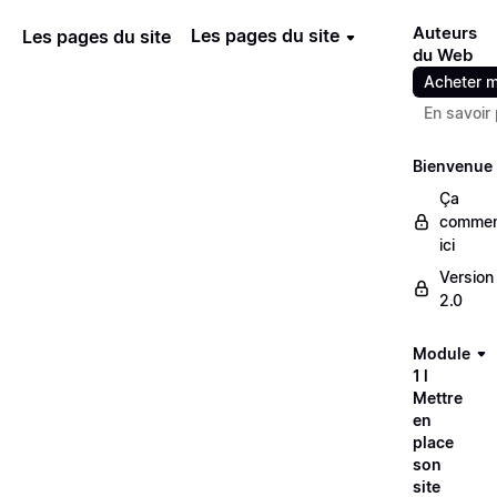
Auteurs
Les pages du site
Les pages du site
du Web
Acheter m
En savoir 
Bienvenue
Ça
comme
ici
Version
2.0
Module
1 l
Mettre
en
place
son
site