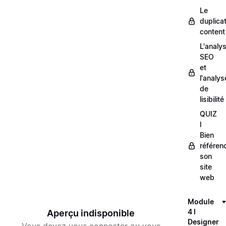
Le
duplica
content
L'analy
SEO
et
l'analys
de
lisibilité
QUIZ
l
Bien
référen
son
site
web
Module
4 l
Aperçu indisponible
Designer
Vous devez vous connecter ou vous