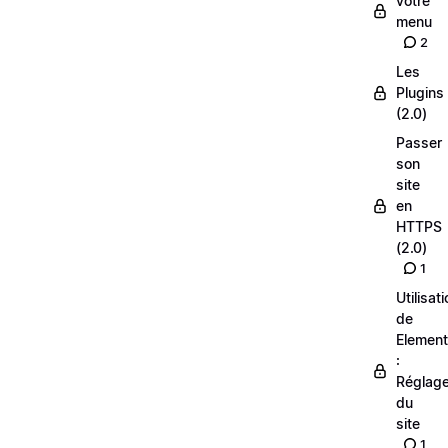
votre
menu
2
Les
Plugins
(2.0)
Passer
son
site
en
HTTPS
(2.0)
1
Utilisat
de
Element
:
Réglag
du
site
1